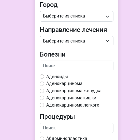
Город
Направление лечения
Болезни
Аденоиды
Аденокарцинома
Аденокарцинома желудка
Аденокарцинома кишки
Аденокарцинома легкого
Аденокарцинома матки
Процедуры
Аденома гипофиза
Аденома простаты
Аденома щитовидной железы
Абдоминопластика