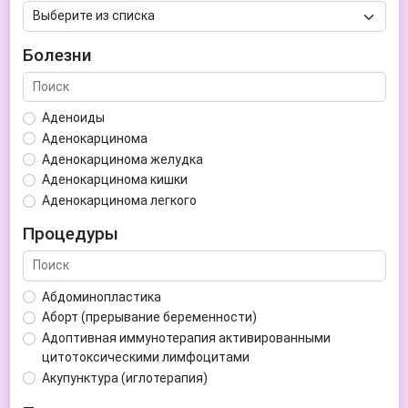
Болезни
Аденоиды
Аденокарцинома
Аденокарцинома желудка
Аденокарцинома кишки
Аденокарцинома легкого
Аденокарцинома матки
Процедуры
Аденома гипофиза
Аденома простаты
Аденома щитовидной железы
Абдоминопластика
Аденомиоз
Аборт (прерывание беременности)
Адентия
Адоптивная иммунотерапия активированными
Азооспермия
цитотоксическими лимфоцитами
Акне (угри)
Акупунктура (иглотерапия)
Алкоголизм
Аллерген-специфическая иммунотерапия (АСИТ)
Алкогольная депрессия