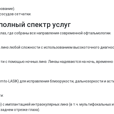
рование).
сосудов сетчатки.
полный спектр услуг
глаз, где собраны все направления современной офтальмологии.
 линз любой сложности с использованием высокоточного диагнос
и с помощью ночных линз. Линзы надеваются на ночь, временно 
to-LASIK) для исправления близорукости, дальнозоркости и аст
и:
с имплантацией интраокулярных линз (в т.ч. мультифокальных и 
заднем отрезке глаза).