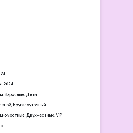
 24
я: 2024
м: Взрослые, Дети
евной, Круглосуточный
дноместные, Двухместные, VIP
15