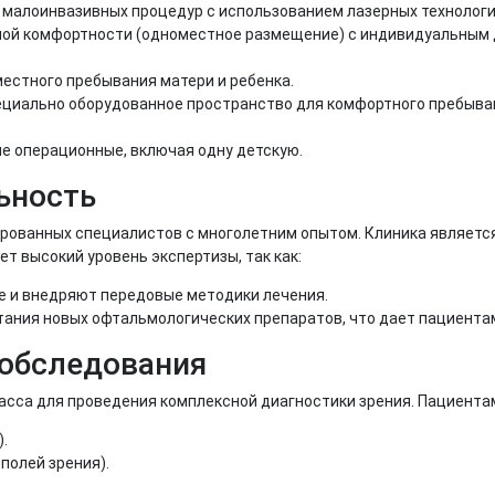
 малоинвазивных процедур с использованием лазерных технологи
ной комфортности (одноместное размещение) с индивидуальным
естного пребывания матери и ребенка.
ециально оборудованное пространство для комфортного пребыва
е операционные, включая одну детскую.
ьность
рованных специалистов с многолетним опытом. Клиника являетс
т высокий уровень экспертизы, так как:
е и внедряют передовые методики лечения.
тания новых офтальмологических препаратов, что дает пациента
 обследования
асса для проведения комплексной диагностики зрения. Пациента
.
полей зрения).