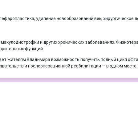
блефаропластика, удаление новообразований век, хирургическое л
 макулодистрофии и других хронических заболеваниях. Физиотер
зрительных функций.
гает жителям Владимира возможность получить полный цикл офт
ешательств и послеоперационной реабилитации — в одном месте.