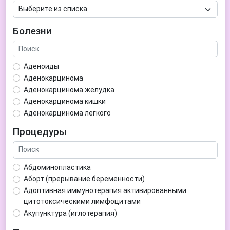
Болезни
Аденоиды
Аденокарцинома
Аденокарцинома желудка
Аденокарцинома кишки
Аденокарцинома легкого
Аденокарцинома матки
Процедуры
Аденома гипофиза
Аденома простаты
Аденома щитовидной железы
Абдоминопластика
Аденомиоз
Аборт (прерывание беременности)
Адентия
Адоптивная иммунотерапия активированными
Азооспермия
цитотоксическими лимфоцитами
Акне (угри)
Акупунктура (иглотерапия)
Алкоголизм
Аллерген-специфическая иммунотерапия (АСИТ)
Алкогольная депрессия