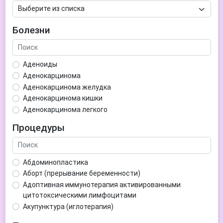
Болезни
Аденоиды
Аденокарцинома
Аденокарцинома желудка
Аденокарцинома кишки
Аденокарцинома легкого
Аденокарцинома матки
Процедуры
Аденома гипофиза
Аденома простаты
Аденома щитовидной железы
Абдоминопластика
Аденомиоз
Аборт (прерывание беременности)
Адентия
Адоптивная иммунотерапия активированными
Азооспермия
цитотоксическими лимфоцитами
Акне (угри)
Акупунктура (иглотерапия)
Алкоголизм
Аллерген-специфическая иммунотерапия (АСИТ)
Алкогольная депрессия