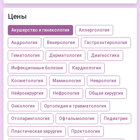
Цены
Акушерство и гинекология
Аллергология
Андрология
Венерология
Гастроэнтерология
Гематология
Дерматология
Диагностика
Инфекционные болезни
Кардиология
Косметология
Маммология
Неврология
Нейрохирургия
Нефрология
Общая хирургия
Онкология
Ортопедия и травматология
Отоларингология
Офтальмология
Педиатрия
Пластическая хирургия
Проктология