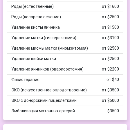
Роды (естественные)
от $1600
Роды (кесарево сечение)
от $2500
Удаление кисты яичника
от $1500
Удаление матки (гистерэктомия)
от $3100
Удаление миомы матки (миомэктомия)
от $2500
Удаление шейки матки
от $2500
Удаление яичников (овариоэктомия)
от $2200
Физиотерапия
от $40
ЭКО (искусственное оплодотворение)
от $3500
ЭКО с донорскими яйцеклетками
от $5000
Эмболизация маточных артерий
$3500