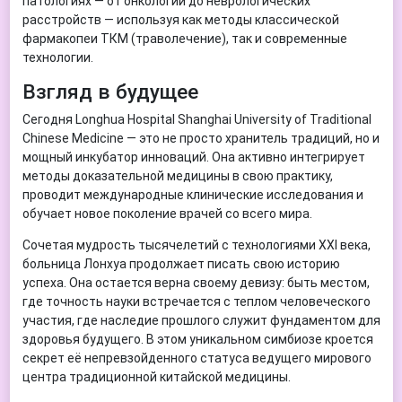
патологиях — от онкологии до неврологических
расстройств — используя как методы классической
фармакопеи ТКМ (траволечение), так и современные
технологии.
Взгляд в будущее
Сегодня Longhua Hospital Shanghai University of Traditional
Chinese Medicine — это не просто хранитель традиций, но и
мощный инкубатор инноваций. Она активно интегрирует
методы доказательной медицины в свою практику,
проводит международные клинические исследования и
обучает новое поколение врачей со всего мира.
Сочетая мудрость тысячелетий с технологиями XXI века,
больница Лонхуа продолжает писать свою историю
успеха. Она остается верна своему девизу: быть местом,
где точность науки встречается с теплом человеческого
участия, где наследие прошлого служит фундаментом для
здоровья будущего. В этом уникальном симбиозе кроется
секрет её непревзойденного статуса ведущего мирового
центра традиционной китайской медицины.