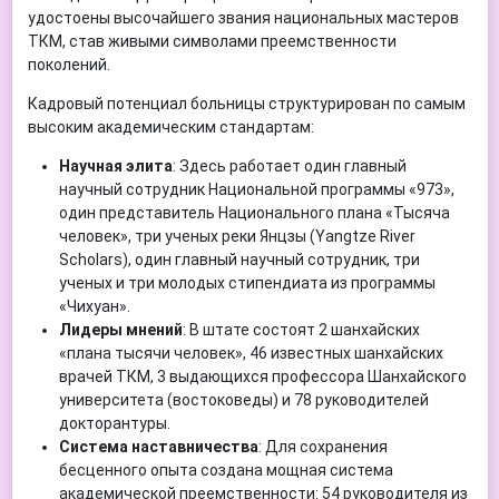
удостоены высочайшего звания национальных мастеров
ТКМ, став живыми символами преемственности
поколений.
Кадровый потенциал больницы структурирован по самым
высоким академическим стандартам:
Научная элита
: Здесь работает один главный
научный сотрудник Национальной программы «973»,
один представитель Национального плана «Тысяча
человек», три ученых реки Янцзы (Yangtze River
Scholars), один главный научный сотрудник, три
ученых и три молодых стипендиата из программы
«Чихуан».
Лидеры мнений
: В штате состоят 2 шанхайских
«плана тысячи человек», 46 известных шанхайских
врачей ТКМ, 3 выдающихся профессора Шанхайского
университета (востоковеды) и 78 руководителей
докторантуры.
Система наставничества
: Для сохранения
бесценного опыта создана мощная система
академической преемственности: 54 руководителя из