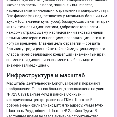
«качество превыше всего, пациенты выше всего,
наследование и инновации, стремление к совершенству».
Эта философия подкрепляется уникальным больничным
духом (больничной культурой), базирующимся на четырех
китах: точности диагностики, доброжелательности к
каждому страждущему, наследовании вековых знаний
великих мастеров и инновациях, позволяющих шагать в
ногу со временем. Главная цель стратегии — создать
больницу традиционной китайской медицины мирового
класса через реализацию концепции «знаменитый врач,
знаменитая дисциплина, знаменитая больница и
знаменитая медицина».
Инфраструктура и масштаб
Масштабы деятельности Longhua Hospital поражают
воображение. Головная больница расположена на улице
№ 725 Саут Ванпин Роуд в районе Сюйхуэй —
историческом центре развития ТКМ в Шанхае. Её
современный филиал находится по адресу: улица №45
Шангнань Роуд, община Шанган № 2, район Пудун. В
настоящее время ведется активное строительство