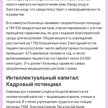
нового кампуса на пересечении улиц Ханду-роуд и
Хангсан-роуд, что свидетельствует о непрерывном росте
и развитии.
Все кампусы больницы занимают внушительную площадь
в 189 930 квадратных метров, спроектированную с учетом
принципов гармонии инь-ян для создания благоприятной
среды для исцеления. Общая мощность учреждения
рассчитана на 1750 больничных коек. Ежегодный поток
пациентов колоссален: число амбулаторных посещений
превышает 4,15 миллиона человек в год, а число
выписываемых пациентов составляет около 63 000
ежегодно. Это делает больницу одним из самых
загруженных медицинских центров страны.
Интеллектуальный капитал:
Кадровый потенциал
Главным достоянием Longhua Hospital является её
человеческий капитал — выдающиеся врачи, ученые и
педагоги. В стенах учреждения трудятся настоящие
легенды ТКМ. Доктора Цзясян Лю и Ци Ши были