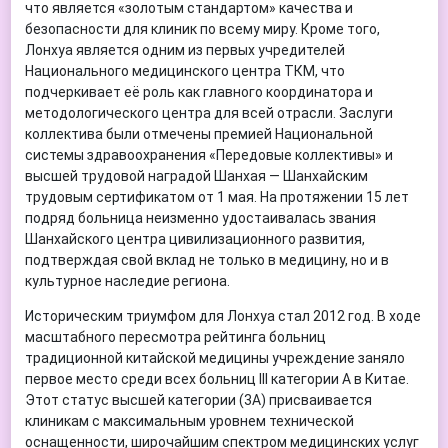
что является «золотым стандартом» качества и
безопасности для клиник по всему миру. Кроме того,
Лонхуа является одним из первых учредителей
Национального медицинского центра ТКМ, что
подчеркивает её роль как главного координатора и
методологического центра для всей отрасли. Заслуги
коллектива были отмечены премией Национальной
системы здравоохранения «Передовые коллективы» и
высшей трудовой наградой Шанхая — Шанхайским
трудовым сертификатом от 1 мая. На протяжении 15 лет
подряд больница неизменно удостаивалась звания
Шанхайского центра цивилизационного развития,
подтверждая свой вклад не только в медицину, но и в
культурное наследие региона.
Историческим триумфом для Лонхуа стал 2012 год. В ходе
масштабного пересмотра рейтинга больниц
традиционной китайской медицины учреждение заняло
первое место среди всех больниц III категории А в Китае.
Этот статус высшей категории (3A) присваивается
клиникам с максимальным уровнем технической
оснащенности, широчайшим спектром медицинских услуг