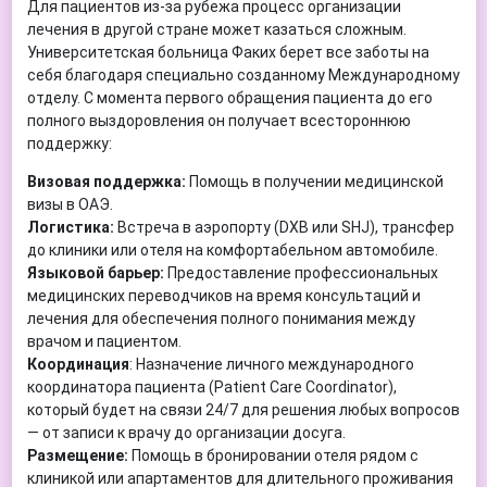
Для пациентов из-за рубежа процесс организации
лечения в другой стране может казаться сложным.
Университетская больница Факих берет все заботы на
себя благодаря специально созданному Международному
отделу. С момента первого обращения пациента до его
полного выздоровления он получает всестороннюю
поддержку:
Визовая поддержка:
Помощь в получении медицинской
визы в ОАЭ.
Логистика:
Встреча в аэропорту (DXB или SHJ), трансфер
до клиники или отеля на комфортабельном автомобиле.
Языковой барьер:
Предоставление профессиональных
медицинских переводчиков на время консультаций и
лечения для обеспечения полного понимания между
врачом и пациентом.
Координация
: Назначение личного международного
координатора пациента (Patient Care Coordinator),
который будет на связи 24/7 для решения любых вопросов
— от записи к врачу до организации досуга.
Размещение:
Помощь в бронировании отеля рядом с
клиникой или апартаментов для длительного проживания