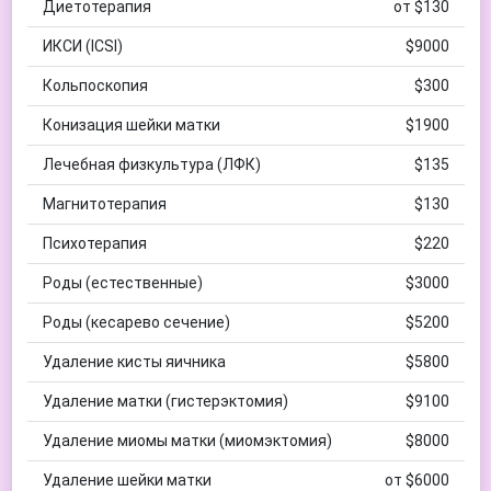
Диетотерапия
от $130
ИКСИ (ICSI)
$9000
Кольпоскопия
$300
Конизация шейки матки
$1900
Лечебная физкультура (ЛФК)
$135
Магнитотерапия
$130
Психотерапия
$220
Роды (естественные)
$3000
Роды (кесарево сечение)
$5200
Удаление кисты яичника
$5800
Удаление матки (гистерэктомия)
$9100
Удаление миомы матки (миомэктомия)
$8000
Удаление шейки матки
от $6000