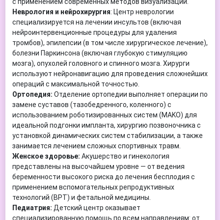
с применением современных методов визуализации.
Неврология и нейрохирургия
: Центр неврологии
специализируется на лечении инсультов (включая
нейроинтервенционные процедуры для удаления
тромбов), эпилепсии (в том числе хирургическое лечение),
болезни Паркинсона (включая глубокую стимуляцию
мозга), опухолей головного и спинного мозга. Хирурги
используют нейронавигацию для проведения сложнейших
операций с максимальной точностью.
Ортопедия:
Отделение ортопедии выполняет операции по
замене суставов (тазобедренного, коленного) с
использованием роботизированных систем (MAKO) для
идеальной подгонки импланта, хирургию позвоночника с
установкой динамических систем стабилизации, а также
занимается лечением сложных спортивных травм.
Женское здоровье:
Акушерство и гинекология
представлены на высочайшем уровне — от ведения
беременности высокого риска до лечения бесплодия с
применением вспомогательных репродуктивных
технологий (ВРТ) и фетальной медицины.
Педиатрия:
Детский центр оказывает
специализированную помощь по всем направлениям: от