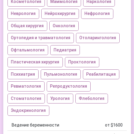
Косметология
Маммология
Наркология
Неврология
Нейрохирургия
Нефрология
Общая хирургия
Онкология
Ортопедия и травматология
Отоларингология
Офтальмология
Педиатрия
Пластическая хирургия
Проктология
Психиатрия
Пульмонология
Реабилитация
Ревматология
Репродуктология
Стоматология
Урология
Флебология
Эндокринология
Ведение беременности
от $1600