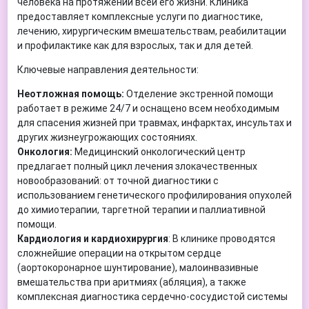
человека на протяжении всей его жизни. Клиника
предоставляет комплексные услуги по диагностике,
лечению, хирургическим вмешательствам, реабилитации
и профилактике как для взрослых, так и для детей.
Ключевые направления деятельности:
Неотложная помощь:
Отделение экстренной помощи
работает в режиме 24/7 и оснащено всем необходимым
для спасения жизней при травмах, инфарктах, инсультах и
других жизнеугрожающих состояниях.
Онкология:
Медицинский онкологический центр
предлагает полный цикл лечения злокачественных
новообразований: от точной диагностики с
использованием генетического профилирования опухолей
до химиотерапии, таргетной терапии и паллиативной
помощи.
Кардиология и кардиохирургия
: В клинике проводятся
сложнейшие операции на открытом сердце
(аортокоронарное шунтирование), малоинвазивные
вмешательства при аритмиях (абляция), а также
комплексная диагностика сердечно-сосудистой системы