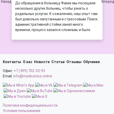
До обращения в больницу Факих мы посещали
несколько других больниц, чтобы узнать о
родильных услугах. К сожалению, наш опыт там
был довольно запутанным и стрессовым. Поиск
административной стойки занял много
времени, процесс казался сложным, и было
трудно получить четкую информацию или даже
распечатанные сведения о ценах и услугах. В
целом, все было подавлено и плохо
организовано.
Контакты
Однако все изменилось, когда мы приехали в
О нас
Новости
Статьи
Отзывы
Обучение
больницу Факих. С первых минут все было
Офис:
+7 (499) 702-33-93
просто, быстро и хорошо организовано. В
Email:
info@medicatour.online
течение нескольких минут мы получили всю
необходимую распечатанную информацию,
четкие объяснения цен и услуг, а также
профессиональную консультацию. Персонал
был добрым, внимательным и искренне
приветливым. Я также смогла пройти
Политика конфиденциальности
медицинские анализы в тот же день, что было
Условия пользования