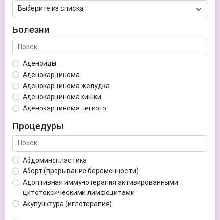
Болезни
Аденоиды
Аденокарцинома
Аденокарцинома желудка
Аденокарцинома кишки
Аденокарцинома легкого
Аденокарцинома матки
Процедуры
Аденома гипофиза
Аденома простаты
Аденома щитовидной железы
Абдоминопластика
Аденомиоз
Аборт (прерывание беременности)
Адентия
Адоптивная иммунотерапия активированными
Азооспермия
цитотоксическими лимфоцитами
Акне (угри)
Акупунктура (иглотерапия)
Алкоголизм
Аллерген-специфическая иммунотерапия (АСИТ)
Алкогольная депрессия