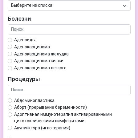
Болезни
Аденоиды
Аденокарцинома
Аденокарцинома желудка
Аденокарцинома кишки
Аденокарцинома легкого
Аденокарцинома матки
Процедуры
Аденома гипофиза
Аденома простаты
Аденома щитовидной железы
Абдоминопластика
Аденомиоз
Аборт (прерывание беременности)
Адентия
Адоптивная иммунотерапия активированными
Азооспермия
цитотоксическими лимфоцитами
Акне (угри)
Акупунктура (иглотерапия)
Алкоголизм
Аллерген-специфическая иммунотерапия (АСИТ)
Алкогольная депрессия