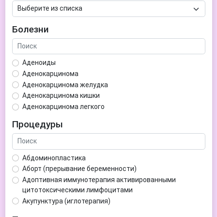
Болезни
Аденоиды
Аденокарцинома
Аденокарцинома желудка
Аденокарцинома кишки
Аденокарцинома легкого
Аденокарцинома матки
Процедуры
Аденома гипофиза
Аденома простаты
Аденома щитовидной железы
Абдоминопластика
Аденомиоз
Аборт (прерывание беременности)
Адентия
Адоптивная иммунотерапия активированными
Азооспермия
цитотоксическими лимфоцитами
Акне (угри)
Акупунктура (иглотерапия)
Алкоголизм
Аллерген-специфическая иммунотерапия (АСИТ)
Алкогольная депрессия