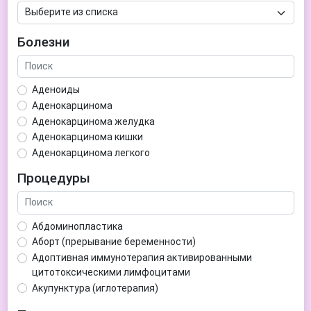
Болезни
Аденоиды
Аденокарцинома
Аденокарцинома желудка
Аденокарцинома кишки
Аденокарцинома легкого
Аденокарцинома матки
Процедуры
Аденома гипофиза
Аденома простаты
Аденома щитовидной железы
Абдоминопластика
Аденомиоз
Аборт (прерывание беременности)
Адентия
Адоптивная иммунотерапия активированными
Азооспермия
цитотоксическими лимфоцитами
Акне (угри)
Акупунктура (иглотерапия)
Алкоголизм
Аллерген-специфическая иммунотерапия (АСИТ)
Алкогольная депрессия