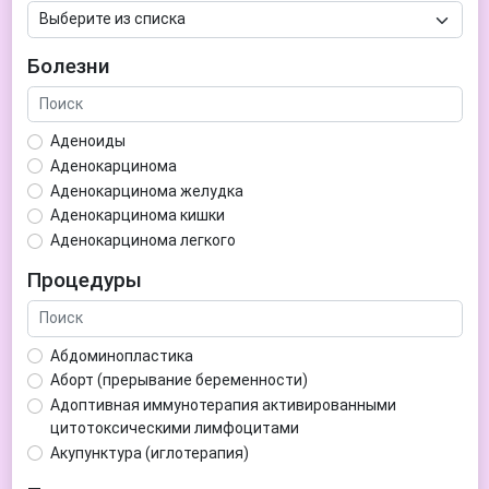
Болезни
Аденоиды
Аденокарцинома
Аденокарцинома желудка
Аденокарцинома кишки
Аденокарцинома легкого
Аденокарцинома матки
Процедуры
Аденома гипофиза
Аденома простаты
Аденома щитовидной железы
Абдоминопластика
Аденомиоз
Аборт (прерывание беременности)
Адентия
Адоптивная иммунотерапия активированными
Азооспермия
цитотоксическими лимфоцитами
Акне (угри)
Акупунктура (иглотерапия)
Алкоголизм
Аллерген-специфическая иммунотерапия (АСИТ)
Алкогольная депрессия