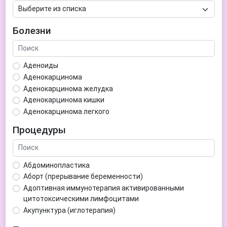
Болезни
Аденоиды
Аденокарцинома
Аденокарцинома желудка
Аденокарцинома кишки
Аденокарцинома легкого
Аденокарцинома матки
Процедуры
Аденома гипофиза
Аденома простаты
Аденома щитовидной железы
Абдоминопластика
Аденомиоз
Аборт (прерывание беременности)
Адентия
Адоптивная иммунотерапия активированными
Азооспермия
цитотоксическими лимфоцитами
Акне (угри)
Акупунктура (иглотерапия)
Алкоголизм
Аллерген-специфическая иммунотерапия (АСИТ)
Алкогольная депрессия