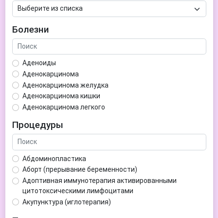
Болезни
Аденоиды
Аденокарцинома
Аденокарцинома желудка
Аденокарцинома кишки
Аденокарцинома легкого
Аденокарцинома матки
Процедуры
Аденома гипофиза
Аденома простаты
Аденома щитовидной железы
Абдоминопластика
Аденомиоз
Аборт (прерывание беременности)
Адентия
Адоптивная иммунотерапия активированными
Азооспермия
цитотоксическими лимфоцитами
Акне (угри)
Акупунктура (иглотерапия)
Алкоголизм
Аллерген-специфическая иммунотерапия (АСИТ)
Алкогольная депрессия