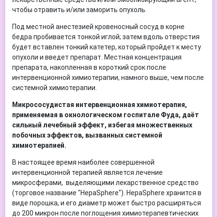
чтобы отравить и/или заморить опухоль.
Под местной анестезией кровеносный сосуд в корне
бедра пробивается тонкой иглой; затем вдоль отверстия
будет вставлен тонкий катетер, который пройдет к месту
опухоли и введет препарат. Местная концентрация
препарата, накопленная в короткий срок после
интервенционной химиотерапии, намного выше, чем после
системной химиотерапии.
Микрососудистая интервенционная химиотерапия,
применяемая в окнологическом госпитале Фуда, даёт
сильный лечебный эффект, избегая множественных
побочных эффектов, вызванных системной
химиотерапией.
В настоящее время наиболее совершенной
интервенционной терапией является лечение
микросферами, выделяющими лекарственное средство
(торговое название "HepaSphere"). HepaSphere хранится в
виде порошка, и его диаметр может быстро расширяться
до 200 микрон после поглощения химиотерапевтических