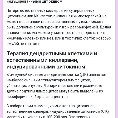
индуцированными цитокином.
Потеря естественных киллеров, индуцированных
цитокином или NK-клеток, вызванная химиотерапией, не
может восстановиться естественным путем, и может
быть дополнена культурой in vitro и ретрансфузией. Делая
анализ крови, мы можем увидеть, есть ли недостаток в
иммунных клетках или нет, или в тех типах клеток, которых
ему/ей не хватает.
Терапия дендритными клетками и
естественными киллерами,
индуцированными цитокином
В иммунной системе дендритные клетки (ДК) являются
наиболее сильным стимулятором лимфоцитов,
убивающих опухоль. Дендритные клетки и различные
другие подтипы лимфоцитов могут быть выделены из
периферической крови пациентов.
В лаборатории с помощью множества цитокинов,
естественные киллеры, индуцированные цитокином (CIK)
могут быть усилены в 100-200 раз. Эта терапия,