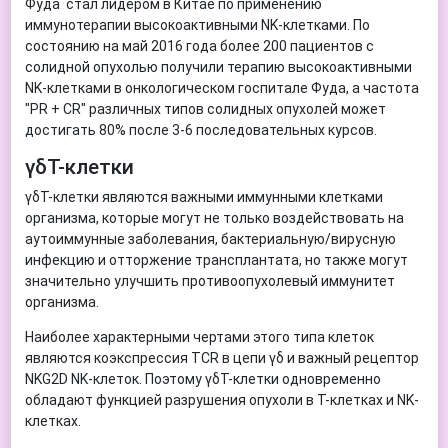
Фуда стал лидером в Китае по применению
иммунотерапии высокоактивными NK-клетками. По
состоянию на май 2016 года более 200 пациентов с
солидной опухолью получили терапию высокоактивными
NK-клетками в онкологическом госпитале Фуда, а частота
"PR + CR" различных типов солидных опухолей может
достигать 80% после 3-6 последовательных курсов.
γδT-клетки
γδT-клетки являются важными иммунными клетками
организма, которые могут не только воздействовать на
аутоиммунные заболевания, бактериальную/вирусную
инфекцию и отторжение трансплантата, но также могут
значительно улучшить противоопухолевый иммунитет
организма.
Наиболее характерными чертами этого типа клеток
являются коэкспрессия TCR в цепи γδ и важный рецептор
NKG2D NK-клеток. Поэтому γδT-клетки одновременно
обладают функцией разрушения опухоли в Т-клетках и NK-
клетках.