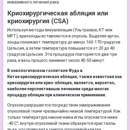
инвазивного лечения рака.
Криохирургическая абляция или
криохирургия (CSA)
Используя методы визуализации (Ультразвук, КТ или
МРТ), криозонды вставляются в опухоль. Выделяя аргон,
зонды понижают температуру до минус 160-170 градусов
Цельсия, а затем температура повышается от 20 до 40
градусов Цельсия. Эта процедура повторяется два-три
раза, и весь процесс занимает около 40-50 минут.
В онкологическом госпитале Фуда в
Китае криохирургическая абляция, также известная как
криохирургия или крио-абляция, является, вероятно,
наиболее перспективным лечением среди многих
процедур абляции при клиническом применении.
Опухоли разрушаются посредством замораживания
опухолевой ткани чрезвычайно низкой температурой. Как
только температура наконечника иглы опускается ниже
-40 C°, внутри опухолевой ткани образуются кристаллы
льда, что приводит к смерти опухолевой клетки.