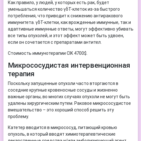
Как правило, у людей, у которых есть рак, будет
уменьшаться количество γδT-клеток из-за быстрого
потребления, что приводит к снижению антиракового
иммунитета. γδT-клетки, как врожденные иммунные, так и
адаптивные иммунные ответы, могут эффективно убивать
все типы опухолей, и этот эффект может быть удвоен,
если он сочетается с препаратами антител.
Стоимость иммунотерапии CIK 4700$.
Микрососудистая интервенционная
терапия
Поскольку запущенные опухоли часто вторгаются в
соседние крупные кровеносные сосуды и жизненно
важные органы, во многих случаях опухоли не могут быть
удалены хирургическим путем. Раковое микрососудистое
вмешательство – это хороший способ решить эту
проблему.
Катетер вводится в микрососуд, питающий кровью
опухоль, в который вводят химиотерапевтические
лекарственные средства и/или эмболизирующий агент,