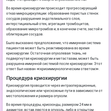
Во время криохирургии происходит прогрессирующий
отказ микроциркуляции: образование пористых стенок
сосудов разрушения эндотелиального слоя,
интерстициальный отек, агрегация тромбоцитов,
образование микротромбов и, в конечном счете, застой и
облитерация сосудов.
Было высказано предположение, что иммунная система
пациентов может быть реактивирована во время
криохирургии. Остаточная опухолевая ткань, не
подвергнутая криохирургии и метастазам, может быть
разрушена иммунной системой после криохирургии. Этот
ответ был назван ≪криоиммунологическим ответом≫.
Процедура криохирургии
Криохирургия проводится через интраоперационные,
эндоскопические или чрескожные пути в зависимости от
местоположения и размера опухоли.
Во время процедуры, криозонды, размером 24 мм в
диаметре, встав ляются в опухоль, либо в открытом