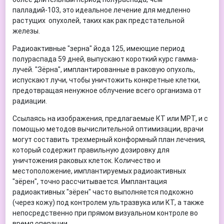
палладий-103, это идеальное лечение для медленно
растущих опухолей, таких как рак предстательной
железы.
Радиоактивные "зерна" йода 125, имеющие период
полураспада 59 дней, выпускают короткий курс гамма-
лучей. "Зёрна", имплантированные в раковую опухоль,
испускают лучи, чтобы уничтожить конкретные клетки,
предотвращая ненужное облучение всего организма от
радиации.
Ссылаясь на изображения, предлагаемые КТ или МРТ, и с
помощью методов вычислительной оптимизации, врачи
могут составить трехмерный конформный план лечения,
который содержит правильную дозировку для
уничтожения раковых клеток. Количество и
местоположение, имплантируемых радиоактивных
"зёрен", точно рассчитывается. Имплантация
радиоактивных "зёрен" часто выполняется подкожно
(через кожу) под контролем ультразвука или КТ, а также
непосредственно при прямом визуальном контроле во
время операции.