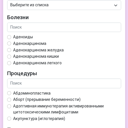
Болезни
Аденоиды
Аденокарцинома
Аденокарцинома желудка
Аденокарцинома кишки
Аденокарцинома легкого
Аденокарцинома матки
Процедуры
Аденома гипофиза
Аденома простаты
Аденома щитовидной железы
Абдоминопластика
Аденомиоз
Аборт (прерывание беременности)
Адентия
Адоптивная иммунотерапия активированными
Азооспермия
цитотоксическими лимфоцитами
Акне (угри)
Акупунктура (иглотерапия)
Алкоголизм
Аллерген-специфическая иммунотерапия (АСИТ)
Алкогольная депрессия