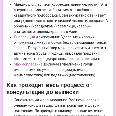
Мандибулопластика (коррекция линии челюсти). Эта
операция помогает избавиться от тяжёлого
квадратного подбородка. Врач аккуратно стачивает
или удаляет часть кости нижней челюсти, создавая V-
образный («сердечком») овал лица, который
считается эталоном красоты в Азии.
Липосакция
и липофилинг. Удаление жировых
отложений с живота, боков, бёдер с помощью тонких
канюль. Полученный жир можно очистить и ввести в
другие зоны (грудь, ягодицы, лицо) для придания
объёма — эта процедура называется липофилинг.
Маммопластика
. Включает увеличение груди
имплантами, её уменьшение (редукционная
маммопластика) или подтяжку (мастопексию).
Как проходит весь процесс: от
консультации до выписки
Консультация и планирование. Всё начинается с
онлайн-консультации, где вы присылаете фото и
пожелания. По приезде в клинику проводится очная