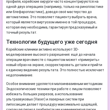
профиля, корейские хирурги часто концентрируются на
одной-двух операциях (например, только на ринопластике
или блефаропластике), доводя своё мастерство до
автоматизма. Это позволяет пациенту выбрать врача,
который является виртуозом именно в той процедуре,
которая ему необходима, гарантируя предсказуемый и
точный результат.
Технологии будущего уже сегодня
Корейские клиники активно используют 3D-
моделирование высокого разрешения: ещё до начала
операции врач вместе с пациентом может «примерить»
новый образ на экране, скорректировать детали и прийти
к единому видению результата. Это полностью исключает
недопонимание.
Особое внимание уделяется малоинвазивным методикам.
Эндоскопические техники при работе с лицом позволяют
избежать больших разрезов, а использование
ультразвуковых (Vaser) и лазерных систем при
липосакции делает процедуру максимально щадящей,
сокращая период реабилитации и минимизируя риски