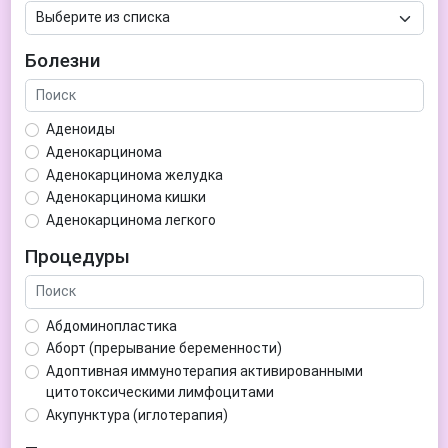
Болезни
Аденоиды
Аденокарцинома
Аденокарцинома желудка
Аденокарцинома кишки
Аденокарцинома легкого
Аденокарцинома матки
Процедуры
Аденома гипофиза
Аденома простаты
Аденома щитовидной железы
Абдоминопластика
Аденомиоз
Аборт (прерывание беременности)
Адентия
Адоптивная иммунотерапия активированными
Азооспермия
цитотоксическими лимфоцитами
Акне (угри)
Акупунктура (иглотерапия)
Алкоголизм
Аллерген-специфическая иммунотерапия (АСИТ)
Алкогольная депрессия