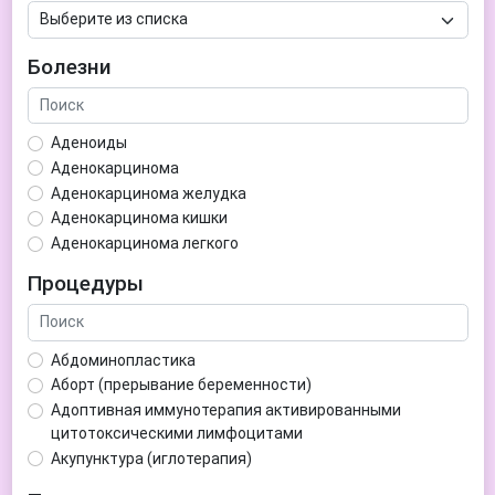
Болезни
Аденоиды
Аденокарцинома
Аденокарцинома желудка
Аденокарцинома кишки
Аденокарцинома легкого
Аденокарцинома матки
Процедуры
Аденома гипофиза
Аденома простаты
Аденома щитовидной железы
Абдоминопластика
Аденомиоз
Аборт (прерывание беременности)
Адентия
Адоптивная иммунотерапия активированными
Азооспермия
цитотоксическими лимфоцитами
Акне (угри)
Акупунктура (иглотерапия)
Алкоголизм
Аллерген-специфическая иммунотерапия (АСИТ)
Алкогольная депрессия