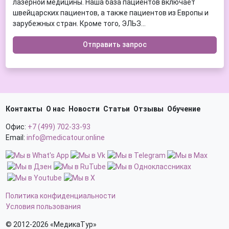
лазерной медицины. Наша база пациентов включает
Воспаление яичников
Иссечение анальных трещин
швейцарских пациентов, а также пациентов из Европы и
Вправление вывихов и подвывихов
Кибер-нож
зарубежных стран. Кроме того, ЭЛЬЗ...
Вывих плеча
Кодирование от алкоголизма
Выгорание на работе
Отправить запрос
Колоноскопия
Выпадение волос (алопеция)
Кольпоскопия
Выпадение матки и влагалища
Комплексная физическая противоотечная терапия
Гастрит
(КФПТ)
Гастродуоденит
Конизация шейки матки
Гастроэзофагеальная рефлюксная болезнь (ГЭРБ)
Коронарная ангиопластика
Контакты
О нас
Новости
Статьи
Отзывы
Обучение
Геморрагический инсульт
Коронарография
Геморрой
Кохлеарная имплантация
Офис:
+7 (499) 702-33-93
Гемофилия
Криохирургия (криоабляция)
Email:
info@medicatour.online
Генитальный герпес
Лабиопластика (коррекция половых губ)
Гепатит С
Лазерная коррекция зрения LASIK
Гидроцефалия
Лазерное удаление сосудистых звездочек и сеточек
Гипертиреоз
Ламинэктомия
Гипопаратиреоз
Ларингэктомия (удаление гортани)
Политика конфиденциальности
Глиобластома
Условия пользования
Лечебная физкультура (ЛФК)
Глиома
Лечебное голодание
© 2012-2026 «МедикаТур»
Гломерулонефрит