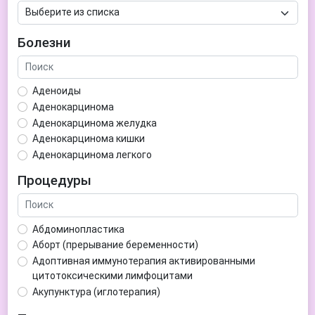
Болезни
Аденоиды
Аденокарцинома
Аденокарцинома желудка
Аденокарцинома кишки
Аденокарцинома легкого
Аденокарцинома матки
Процедуры
Аденома гипофиза
Аденома простаты
Аденома щитовидной железы
Абдоминопластика
Аденомиоз
Аборт (прерывание беременности)
Адентия
Адоптивная иммунотерапия активированными
Азооспермия
цитотоксическими лимфоцитами
Акне (угри)
Акупунктура (иглотерапия)
Алкоголизм
Аллерген-специфическая иммунотерапия (АСИТ)
Алкогольная депрессия