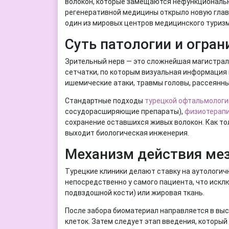
волокон, которые замещаются нефункциональн
регенеративной медицины открыло новую главу
один из мировых центров медицинского туризм
Суть патологии и огра
Зрительный нерв — это сложнейшая магистраль
сетчатки, по которым визуальная информация п
ишемические атаки, травмы головы, рассеянн
Стандартные подходы
турецкой офтальмологи
сосудорасширяющие препараты),
физиотерап
сохранение оставшихся живых волокон. Как тол
выходит биологическая инженерия.
Механизм действия ме
Турецкие клиники делают ставку на аутологич
непосредственно у самого пациента, что искл
подвздошной кости) или жировая ткань.
После забора биоматериал направляется в вы
клеток. Затем следует этап введения, которы