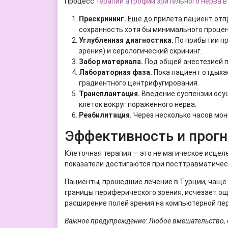
Процесс
терапии атрофии зрительного нерва в
Прескрининг.
Еще до прилета пациент отп
сохранность хотя бы минимального процен
Углубленная диагностика.
По прибытии пр
зрения) и серологический скрининг.
Забор материала.
Под общей анестезией п
Лабораторная фаза.
Пока пациент отдыха
градиентного центрифугирования.
Трансплантация.
Введение суспензии осущ
клеток вокруг пораженного нерва.
Реабилитация.
Через несколько часов мон
Эффективность и прог
Клеточная терапия — это не магическое исцел
показатели достигаются при посттравматическ
Пациенты, прошедшие лечение в Турции, чаще 
границы периферического зрения, исчезает о
расширение полей зрения на компьютерной пер
Важное предупреждение: Любое вмешательство, с