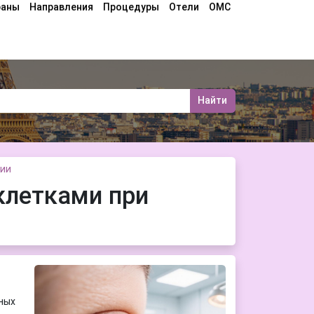
раны
Направления
Процедуры
Отели
ОМС
Найти
ции
клетками при
ных