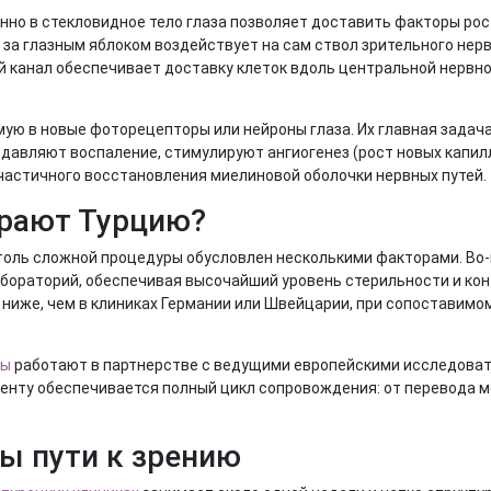
но в стекловидное тело глаза позволяет доставить факторы рост
за глазным яблоком воздействует на сам ствол зрительного нерв
й канал обеспечивает доставку клеток вдоль центральной нервно
ю в новые фоторецепторы или нейроны глаза. Их главная задача
авляют воспаление, стимулируют ангиогенез (рост новых капилл
частичного восстановления миелиновой оболочки нервных путей.
рают Турцию?
толь сложной процедуры обусловлен несколькими факторами. Во-
бораторий, обеспечивая высочайший уровень стерильности и конт
 ниже, чем в клиниках Германии или Швейцарии, при сопоставимо
ры
работают в партнерстве с ведущими европейскими исследоват
нту обеспечивается полный цикл сопровождения: от перевода м
пы пути к зрению