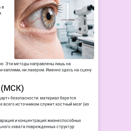
 в
.
ию. Эти методы направлены лишь на
и каплями, ни лазером. Именно здесь на сцену
 (МСК)
дарт» безопасности: материал берется
е всего источником служит костный мозг (из
парация и концентрация жизнеспособных
ьного охвата поврежденных структур: