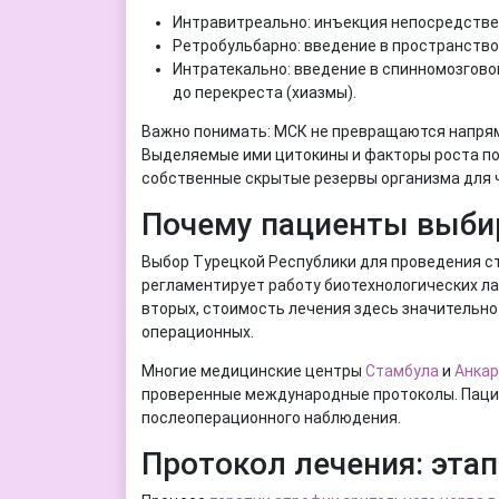
Интравитреально: инъекция непосредствен
Ретробульбарно: введение в пространство 
Интратекально: введение в спинномозгово
до перекреста (хиазмы).
Важно понимать: МСК не превращаются напряму
Выделяемые ими цитокины и факторы роста под
собственные скрытые резервы организма для 
Почему пациенты выби
Выбор Турецкой Республики для проведения с
регламентирует работу биотехнологических ла
вторых, стоимость лечения здесь значительно
операционных.
Многие медицинские центры
Стамбула
и
Анка
проверенные международные протоколы. Пацие
послеоперационного наблюдения.
Протокол лечения: эта