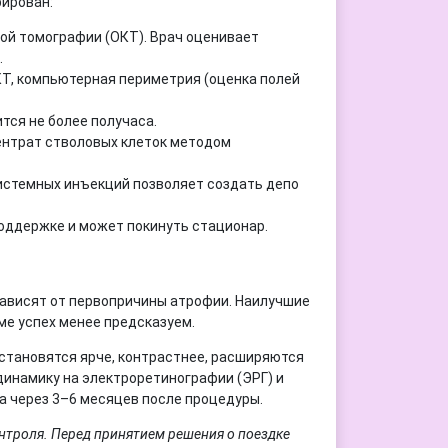
рирован:
ой томографии (ОКТ). Врач оценивает
.
КТ, компьютерная периметрия (оценка полей
тся не более получаса.
ентрат стволовых клеток методом
истемных инъекций позволяет создать депо
оддержке и может покинуть стационар.
зависят от первопричины атрофии. Наилучшие
ме успех менее предсказуем.
становятся ярче, контрастнее, расширяются
инамику на электроретинографии (ЭРГ) и
а через 3–6 месяцев после процедуры.
нтроля. Перед принятием решения о поездке