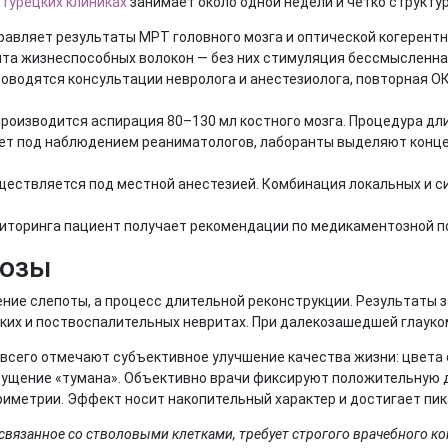
 турецких клиниках
занимает около одной недели и четко структу
равляет результаты МРТ головного мозга и оптической когерентн
та жизнеспособных волокон — без них стимуляция бессмысленна
оводятся консультации невролога и анестезиолога, повторная О
роизводится аспирация 80–130 мл костного мозга. Процедура дли
ет под наблюдением реаниматологов, лаборанты выделяют конц
ествляется под местной анестезией. Комбинация локальных и с
иторинга пациент получает рекомендации по медикаментозной п
нозы
ение слепоты, а процесс длительной реконструкции. Результаты 
их и поствоспалительных невритах. При далекозашедшей глауко
всего отмечают субъективное улучшение качества жизни: цвета 
щущение «тумана». Объективно врачи фиксируют положительную д
иметрии. Эффект носит накопительный характер и достигает пик
вязанное со стволовыми клетками, требует строгого врачебного ко