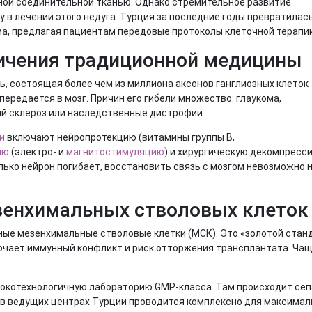
ой соединительной тканью. Однако стремительное развитие
 в лечении этого недуга. Турция за последние годы превратилась
а, предлагая пациентам передовые протоколы клеточной терапии
ничения традиционной медицины
, состоящая более чем из миллиона аксонов ганглиозных клеток
ередается в мозг. Причин его гибели множество: глаукома,
ый склероз или наследственные дистрофии.
и
включают нейропротекцию (витамины группы B,
ию
(электро- и
магнитостимуляцию
) и хирургическую декомпресс
ько нейрон погибает, восстановить связь с мозгом невозможно н
зенхимальных стволовых клеток
ные мезенхимальные стволовые клетки (МСК). Это «золотой стан
ючает иммунный конфликт и риск отторжения трансплантата. Чащ
сокотехнологичную лабораторию GMP-класса. Там происходит се
й в ведущих центрах Турции проводится комплексно для максимал