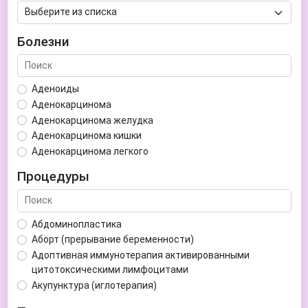
Болезни
Аденоиды
Аденокарцинома
Аденокарцинома желудка
Аденокарцинома кишки
Аденокарцинома легкого
Аденокарцинома матки
Процедуры
Аденома гипофиза
Аденома простаты
Аденома щитовидной железы
Абдоминопластика
Аденомиоз
Аборт (прерывание беременности)
Адентия
Адоптивная иммунотерапия активированными
Азооспермия
цитотоксическими лимфоцитами
Акне (угри)
Акупунктура (иглотерапия)
Алкоголизм
Аллерген-специфическая иммунотерапия (АСИТ)
Алкогольная депрессия