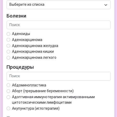
Болезни
Аденоиды
Аденокарцинома
Аденокарцинома желудка
Аденокарцинома кишки
Аденокарцинома легкого
Аденокарцинома матки
Процедуры
Аденома гипофиза
Аденома простаты
Аденома щитовидной железы
Абдоминопластика
Аденомиоз
Аборт (прерывание беременности)
Адентия
Адоптивная иммунотерапия активированными
Азооспермия
цитотоксическими лимфоцитами
Акне (угри)
Акупунктура (иглотерапия)
Алкоголизм
Аллерген-специфическая иммунотерапия (АСИТ)
Алкогольная депрессия