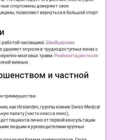
стные спортсмены доверяют свое
ицины, позволяют вернуться в большой спорт
и
с работой часовщика.
Швейцарские
но удаляют опухоли в труднодоступных зонах с
черепно-мозговых травм.
Реабилитация после
олной жизнью.
ршенством и частной
ои преимущества:
я, как Hirslanden, группы клиник Swiss Medical
ную палату (часто класса люкс),
едет пациента лично от первой консультации
ными людьми и руководителями крупных
я научными базами университетов. Сюда