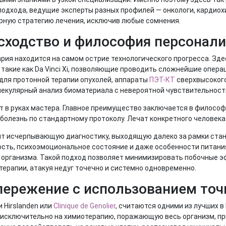
подхода, ведущие эксперты разных профилей — онкологи, кардиохи
рную стратегию лечения, исключив любые сомнения.
сходство и философия персонал
ария находится на самом острие технологического прогресса. З
 такие как Da Vinci Xi, позволяющие проводить сложнейшие опер
 для протонной терапии опухолей, аппараты
ПЭТ-КТ
сверхвысокого
лекулярный анализ биоматериала с невероятной чувствительност
т в руках мастера. Главное преимущество заключается в филосо
болезнь по стандартному протоколу. Лечат конкретного человека
ят исчерпывающую диагностику, выходящую далеко за рамки стан
ость, психоэмоциональное состояние и даже особенности питани
 организма. Такой подход позволяет минимизировать побочные э
рапии, атакуя недуг точечно и системно одновременно.
опережение с использованием то
и Hirslanden или
Clinique de Genolier
, считаются одними из лучших в
я исключительно на химиотерапию, поражающую весь организм, п