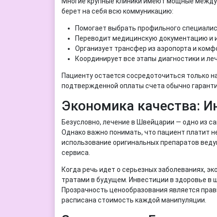
Многие крупные клиники имеют мощные междуна
берет на себя всю коммуникацию:
Помогает выбрать профильного специалист
Переводит медицинскую документацию и и
Организует трансфер из аэропорта и ком
Координирует все этапы диагностики и ле
Пациенту остается сосредоточиться только на
подтвержденной оплаты счета обычно гаранти
Экономика качества: И
Безусловно, лечение в Швейцарии — одно из с
Однако важно понимать, что пациент платит н
использование оригинальных препаратов веду
сервиса.
Когда речь идет о серьезных заболеваниях, э
тратами в будущем. Инвестиции в здоровье в 
Прозрачность ценообразования является прав
расписана стоимость каждой манипуляции.