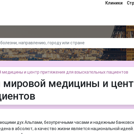
Клиники
Ст
й медицины и центр притяжения для взыскательных пациентов
 мировой медицины и цент
циентов
вающими дух Альпами, безупречными часами и надежным банковс
едена в абсолют, а качество жизни является национальной идеей.