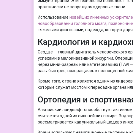
иммунотерапии. Эти технологии позволяют точ
практически не повреждая здоровые ткани.
Использование
новейших линейных ускорителе
новообразований головного мозга
,
позвоночни
тяжелыми диагнозами, надежда, которую даря
Кардиология и кардиох
Сердце — главный двигатель человеческого орг
успехами в малоинвазивной хирургии. Операц
через мини-разрезы или катетеризацию (TAVI 
разы быстрее, возвращаясь к полноценной жиз
Кроме того, страна является одним из лидеро
которые служат мостом к пересадке органа и
Ортопедия и спортивна
Альпийский ландшафт способствует активному 
считается одной из сильнейших в мире. Эндоп
рассматривается как уникальный шедевр инжен
Врачи используют навигационные системы и ко