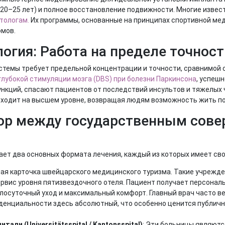
20–25 лет) и полное восстановление подвижности. Многие изве
тологам.
Их программы, основанные на принципах спортивной мед
омов.
огия: Работа на пределе точност
стемы требует предельной концентрации и точности, сравнимой 
глубокой стимуляции мозга (DBS) при болезни Паркинсона
, успеш
кций, спасают пациентов от последствий инсультов и тяжелых 
ходит на высшем уровне, возвращая людям возможность жить п
ор между государственным сове
ет два основных формата лечения, каждый из которых имеет св
ная карточка швейцарского медицинского туризма. Такие учреждени
сервис уровня пятизвездочного отеля. Пациент получает персональ
лосуточный уход и максимальный комфорт. Главный врач часто в
иденциальности здесь абсолютный, что особенно ценится публич
али (Universitätsspital / Kantonsspital)
: Эти больницы являютс