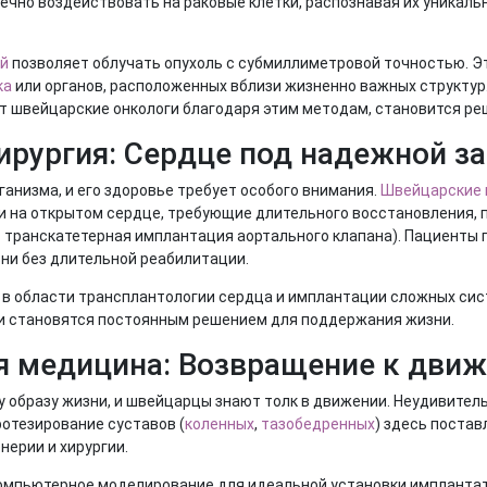
ечно воздействовать на раковые клетки, распознавая их уникальн
й
позволяет облучать опухоль с субмиллиметровой точностью. Э
ка
или органов, расположенных вблизи жизненно важных структур.
т швейцарские онкологи благодаря этим методам, становится ре
ирургия: Сердце под надежной з
анизма, и его здоровье требует особого внимания.
Швейцарские 
ии на открытом сердце, требующие длительного восстановления,
— транскатетерная имплантация аортального клапана). Пациенты 
ни без длительной реабилитации.
в в области трансплантологии сердца и имплантации сложных сис
ли становятся постоянным решением для поддержания жизни.
я медицина: Возвращение к дви
образу жизни, и швейцарцы знают толк в движении. Неудивитель
ротезирование суставов (
коленных
,
тазобедренных
) здесь постав
ерии и хирургии.
мпьютерное моделирование для идеальной установки имплантата,