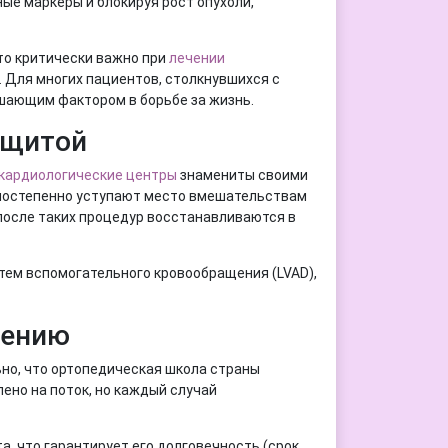
ые маркеры и блокируя рост опухоли,
то критически важно при
лечении
 Для многих пациентов, столкнувшихся с
шающим фактором в борьбе за жизнь.
ащитой
кардиологические центры
знамениты своими
 постепенно уступают место вмешательствам
после таких процедур восстанавливаются в
тем вспомогательного кровообращения (LVAD),
жению
но, что ортопедическая школа страны
лено на поток, но каждый случай
 что гарантирует его долговечность (срок