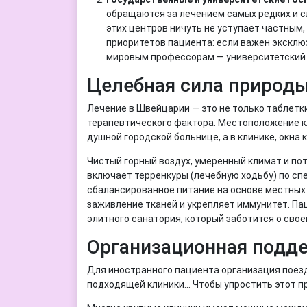
обращаются за лечением самых редких и с
этих центров ничуть не уступает частным,
приоритетов пациента: если важен эксклю
мировым профессорам — университетский 
Целебная сила природы
Лечение в Швейцарии — это не только таблетк
терапевтического фактора. Местоположение кл
душной городской больнице, а в клинике, окн
Чистый горный воздух, умеренный климат и п
включает терренкуры (лечебную ходьбу) по сп
сбалансированное питание на основе местных 
заживление тканей и укрепляет иммунитет. Па
элитного санатория, который заботится о свое
Организационная подд
Для иностранного пациента организация поезд
подходящей клиники... Чтобы упростить этот 