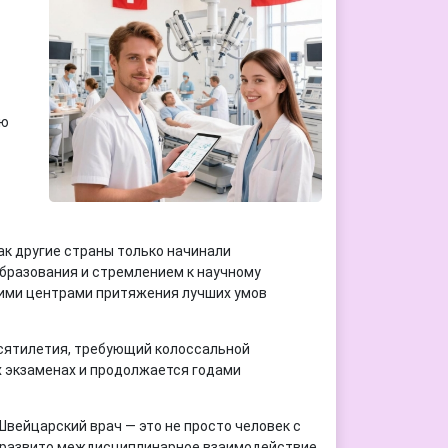
ую
ак другие страны только начинали
бразования и стремлением к научному
щими центрами притяжения лучших умов
есятилетия, требующий колоссальной
х экзаменах и продолжается годами
вейцарский врач — это не просто человек с
к развито междисциплинарное взаимодействие.