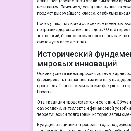
если швейцарские часы стали символом време
исцеления. Лечение здесь давно вышло за рам
продукт высочайшего класса, стабильно входя
Почему тысячи людей со всех континентов, вк
поправки здоровья именно здесь? Ответ кроет
технологий, бескомпромиссного сервиса и по
систему во всех деталях.
Исторический фундамен
мировых инноваций
Основа успеха швейцарской системы здравоохр
формировать национальные институты здоровь
прогрессу. Первые медицинские факультеты п
Европы.
Эта традиция продолжается и сегодня. Обуче
самоотдачи, интеллекта и финансовой устойчи
теоретической подготовки, которая затем сме
Будущий специалист проводит годы под руково
дипломом. Это эксперт, обладающий глубочай