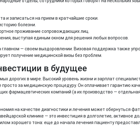
родные отделы, сотрудники которых говорят на нескольких язык
а и записаться на прием в кратчайшие сроки.
сторию болезни.
фортное проживание сопровождающих лиц.
чения, выступая единым окном для решения любых вопросов.
 главном — своем выздоровлении. Визовая поддержка также упро
рует получение медицинской визы без проблем.
нвестиции в будущее
амых дорогих в мире. Высокий уровень жизни и зарплат специали
е просто за медицинскую процедуру. Он оплачивает гарантию каче
щих фармацевтических компаний (а их производство — отдельна
кономия на качестве диагностики и лечения может обернуться ф
швейцарской клинике — это инвестиция в долголетие, активное до
илом хорошего тона: еще до начала лечения пациенту предостав