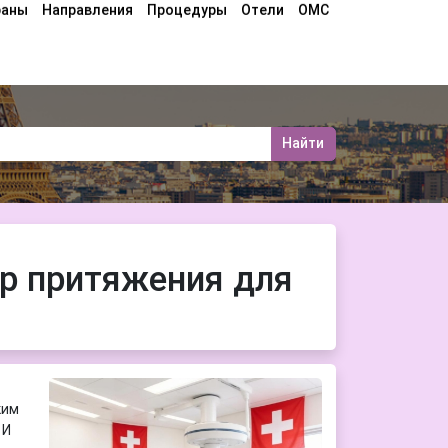
раны
Направления
Процедуры
Отели
ОМС
Найти
р притяжения для
ким
 И