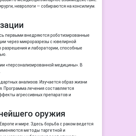
рурги, неврологи — собираются на консилиум.
изации
десь первыми внедряются роботизированные
ации через микроразрезы с ювелирной
 разрешения и лаборатории, способные
ью.
фии «персонализированной медицины». В
.
дартных анализов. Изучается образ жизни
я. Программа лечения составляется
ффекты агрессивных препаратов и
чнейшего оружия
 Европе и мире. Здесь борьба с раком ведется
рименяются методы таргетной и