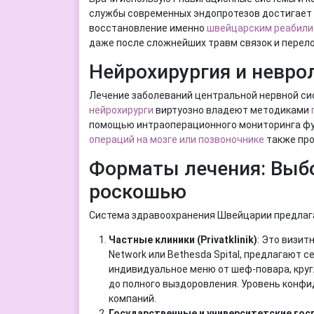
службы современных эндопротезов достигает 
восстановление именно
швейцарским реабили
даже после сложнейших травм связок и перел
Нейрохирургия и неврол
Лечение заболеваний центральной нервной си
нейрохирурги
виртуозно владеют методиками
помощью интраоперационного мониторинга фун
операций на мозге или позвоночнике
также про
Форматы лечения: Выб
роскошью
Система здравоохранения Швейцарии предлага
Частные клиники (Privatklinik)
: Это визит
Network или Bethesda Spital, предлагают 
индивидуальное меню от шеф-повара, круг
до полного выздоровления. Уровень конф
компаний.
Государственные и университетские госпит