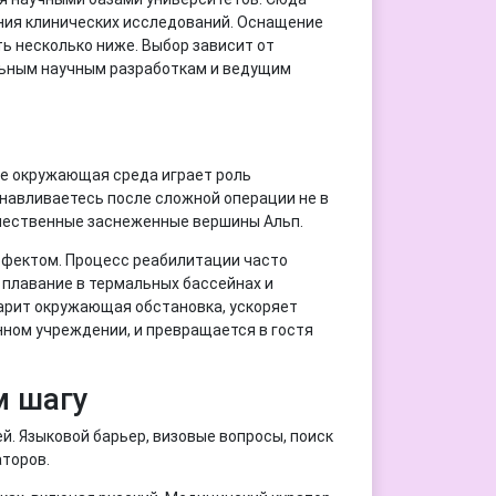
ния клинических исследований. Оснащение
ть несколько ниже. Выбор зависит от
альным научным разработкам и ведущим
де окружающая среда играет роль
навливаетесь после сложной операции не в
личественные заснеженные вершины Альп.
ффектом. Процесс реабилитации часто
 плавание в термальных бассейнах и
арит окружающая обстановка, ускоряет
нном учреждении, и превращается в гостя
м шагу
й. Языковой барьер, визовые вопросы, поиск
аторов.