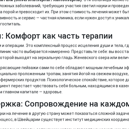
ложных заболеваний, требующих участия светил науки и проведе
 а порой и превосходит их. При этом стоимость лечения может бы
зивность и сервис — частная клиника; если нужен доступ к уник
госпиталь.
: Комфорт как часть терапии
и и операции. Это комплексный процесс исцеления души и тела, г
иник часто выбирается намеренно. Представьте себе: вы восста
а которой выходят на зеркальную гладь Женевского озера или ве
отрясающие пейзажи сами по себе обладают мощным лечебным э
ециально проложенным тропам, занятия йогой на свежем воздухе,
фермерских продуктов. Психологическое спокойствие, которое д
циент перестает чувствовать себя больным, находящимся в казе
м главном капитале — здоровье.
ержка: Сопровождение на каждо
ки на лечение в другую страну может показаться сложной задаче
процесс, в Швейцарии существует институт медицинских координ