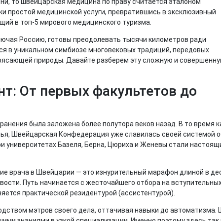
ни, то швейцарская медицина по праву считается эталоном
ки простой медицинской услуги, превратившись в эксклюзивный
щий в топ-5 мирового медицинского туризма.
лючая Россию, готовы преодолевать тысячи километров ради
ся в уникальном симбиозе многовековых традиций, передовых
трясающей природы. Давайте разберем эту сложную и совершенн
т: От первых факультетов до
анения была заложена более полутора веков назад. В то время к
я, Швейцарская Конфедерация уже славилась своей системой о
ри университетах Базеля, Берна, Цюриха и Женевы стали настоя
ние врача в Швейцарии — это изнурительный марафон длиной в д
вости. Путь начинается с жесточайшего отбора на вступительны
няется практической резидентурой (ассистентурой).
дством мэтров своего дела, оттачивая навыки до автоматизма. Ш
шими знаниями в узкой специализации. Именно поэтому здесь та