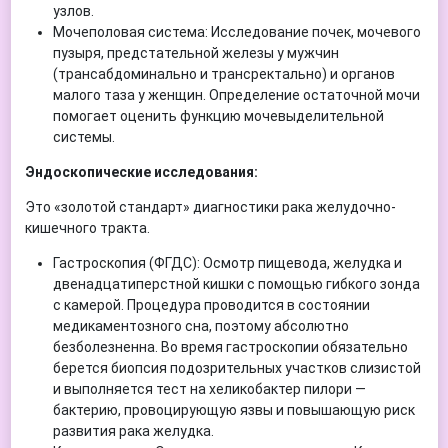
узлов.
Мочеполовая система: Исследование почек, мочевого
пузыря, предстательной железы у мужчин
(трансабдоминально и трансректально) и органов
малого таза у женщин. Определение остаточной мочи
помогает оценить функцию мочевыделительной
системы.
Эндоскопические исследования:
Это «золотой стандарт» диагностики рака желудочно-
кишечного тракта.
Гастроскопия (ФГДС): Осмотр пищевода, желудка и
двенадцатиперстной кишки с помощью гибкого зонда
с камерой. Процедура проводится в состоянии
медикаментозного сна, поэтому абсолютно
безболезненна. Во время гастроскопии обязательно
берется биопсия подозрительных участков слизистой
и выполняется тест на хеликобактер пилори —
бактерию, провоцирующую язвы и повышающую риск
развития рака желудка.