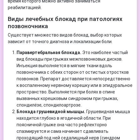
время которого можно активно заниматься
реабилитацией.
Виды лечебных блокад при патологиях
позвоночника
Существует множество видов блокад, выбор которых
зависит от точного диагноза и локализации боли.
Паравертебральная блокада.
Это наиболее частый
вид блокады при грыжах межпозвонковых дисков.
Инъекция выполняется в мягкие ткани вдоль
позвоночника с обеих сторон от остистых отростков
позвонков. Препарат доставляется непосредственно
к воспаленному нервному корешку или в эпидуральное
пространство. Выполняется при болях в спине
вызванных корешковым синдромом при грыжах,
спондилёзе, спондилоартрозе.
Блокада грушевидной мышцы.
Грушевидная мышца
находится глубоко в ягодичной области. При
поясничной грыже она часто рефлекторно
спазмируется и сама начинает сдавливать
проходящий под ней седалищный нерв (синдром