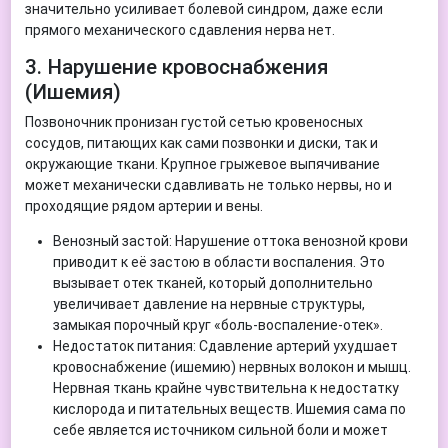
значительно усиливает болевой синдром, даже если
прямого механического сдавления нерва нет.
3. Нарушение кровоснабжения
(Ишемия)
Позвоночник пронизан густой сетью кровеносных
сосудов, питающих как сами позвонки и диски, так и
окружающие ткани. Крупное грыжевое выпячивание
может механически сдавливать не только нервы, но и
проходящие рядом артерии и вены.
Венозный застой: Нарушение оттока венозной крови
приводит к её застою в области воспаления. Это
вызывает отек тканей, который дополнительно
увеличивает давление на нервные структуры,
замыкая порочный круг «боль-воспаление-отек».
Недостаток питания: Сдавление артерий ухудшает
кровоснабжение (ишемию) нервных волокон и мышц.
Нервная ткань крайне чувствительна к недостатку
кислорода и питательных веществ. Ишемия сама по
себе является источником сильной боли и может