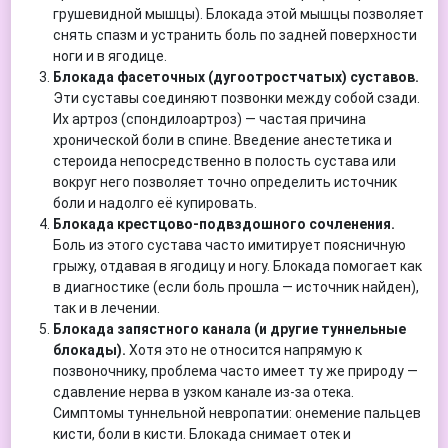
грушевидной мышцы). Блокада этой мышцы позволяет
снять спазм и устранить боль по задней поверхности
ноги и в ягодице.
Блокада фасеточных (дугоотростчатых) суставов.
Эти суставы соединяют позвонки между собой сзади.
Их артроз (спондилоартроз) — частая причина
хронической боли в спине. Введение анестетика и
стероида непосредственно в полость сустава или
вокруг него позволяет точно определить источник
боли и надолго её купировать.
Блокада крестцово-подвздошного сочленения.
Боль из этого сустава часто имитирует поясничную
грыжу, отдавая в ягодицу и ногу. Блокада помогает как
в диагностике (если боль прошла — источник найден),
так и в лечении.
Блокада запястного канала (и другие туннельные
блокады).
Хотя это не относится напрямую к
позвоночнику, проблема часто имеет ту же природу —
сдавление нерва в узком канале из-за отека.
Симптомы туннельной невропатии: онемение пальцев
кисти, боли в кисти. Блокада снимает отек и