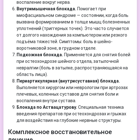
воспаление вокруг нерва.
Внутримышечная блокада.
Помогает при
миофасциальном синдроме — состоянии, когда боль
вызвана формированием в толще мышц болезненных
уплотнений (триггерных точек). Это часто случается
от долгого нахождения за компьютером или резкого
подъёма тяжестей. Симптомы: боль в шейно-
воротниковой зоне, в грудном отделе.
Подкожная блокада.
Применяется для снятия болей
при остеохондрозе шейного отдела, затылочной
невралгии (боль в затылке, распространяющаяся на
область лица).
Периартикулярная (внутрисуставная) блокада.
Выполняется хирургом или неврологом при артрозах
плечевых, коленных суставов для снятия боли и
воспаления внутри сустава.
Блокада по Аствацатурову.
Специальная техника
введения препаратов при остеохондрозах и грыжах
для воздействия на глубокие нервные структуры.
Комплексное восстановительное
лечение