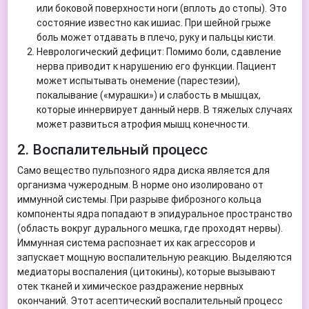
или боковой поверхности ноги (вплоть до стопы). Это
состояние известно как ишиас. При шейной грыже
боль может отдавать в плечо, руку и пальцы кисти.
Неврологический дефицит: Помимо боли, сдавление
нерва приводит к нарушению его функции. Пациент
может испытывать онемение (парестезии),
покалывание («мурашки») и слабость в мышцах,
которые иннервирует данный нерв. В тяжелых случаях
может развиться атрофия мышц конечности.
2. Воспалительный процесс
Само вещество пульпозного ядра диска является для
организма чужеродным. В норме оно изолировано от
иммунной системы. При разрыве фиброзного кольца
компоненты ядра попадают в эпидуральное пространство
(область вокруг дурального мешка, где проходят нервы).
Иммунная система распознает их как агрессоров и
запускает мощную воспалительную реакцию. Выделяются
медиаторы воспаления (цитокины), которые вызывают
отек тканей и химическое раздражение нервных
окончаний. Этот асептический воспалительный процесс