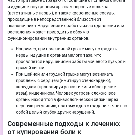
Часто при грыже страдают отходящие от спинного мозга
и идущие к внутренним органам нервные волокна
(вегетативные нервы), а также кровеносные сосуды,
проходящие в непосредственной близости от
позвоночника. Нарушение их работы из-за сдавления или
воспаления может приводить к сбоям в
функционировании внутренних органов.
Например, при поясничной грыже могут страдать
нервы, идущие к органам малого таза, что
проявляется нарушениями работы мочевого пузыря и
прямой кишки.
При шейной или грудной грыже могут возникать
проблемы с сердцем (имитируя стенокардию),
желудком (провоцируя развитие или обострение
язвы), кишечником. Человек устроен сложно, все
органы находятся в физиологической связи через
нервную регуляцию, поэтому одно страдание тянет за
собой целый клубок других нарушений.
Современные подходы к лечению:
от купирования боли к