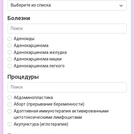
Болезни
Аденоиды
Аденокарцинома
Аденокарцинома желудка
Аденокарцинома кишки
Аденокарцинома легкого
Аденокарцинома матки
Процедуры
Аденома гипофиза
Аденома простаты
Аденома щитовидной железы
Абдоминопластика
Аденомиоз
Аборт (прерывание беременности)
Адентия
Адоптивная иммунотерапия активированными
Азооспермия
цитотоксическими лимфоцитами
Акне (угри)
Акупунктура (иглотерапия)
Алкоголизм
Аллерген-специфическая иммунотерапия (АСИТ)
Алкогольная депрессия