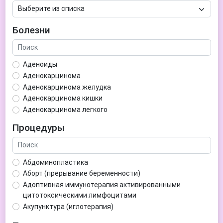
Болезни
Аденоиды
Аденокарцинома
Аденокарцинома желудка
Аденокарцинома кишки
Аденокарцинома легкого
Аденокарцинома матки
Процедуры
Аденома гипофиза
Аденома простаты
Аденома щитовидной железы
Абдоминопластика
Аденомиоз
Аборт (прерывание беременности)
Адентия
Адоптивная иммунотерапия активированными
Азооспермия
цитотоксическими лимфоцитами
Акне (угри)
Акупунктура (иглотерапия)
Алкоголизм
Аллерген-специфическая иммунотерапия (АСИТ)
Алкогольная депрессия