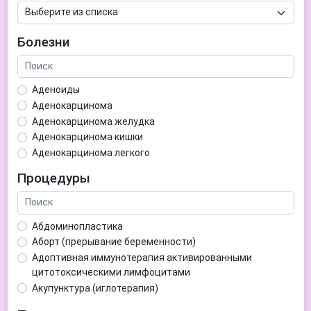
Болезни
Аденоиды
Аденокарцинома
Аденокарцинома желудка
Аденокарцинома кишки
Аденокарцинома легкого
Аденокарцинома матки
Процедуры
Аденома гипофиза
Аденома простаты
Аденома щитовидной железы
Абдоминопластика
Аденомиоз
Аборт (прерывание беременности)
Адентия
Адоптивная иммунотерапия активированными
Азооспермия
цитотоксическими лимфоцитами
Акне (угри)
Акупунктура (иглотерапия)
Алкоголизм
Аллерген-специфическая иммунотерапия (АСИТ)
Алкогольная депрессия