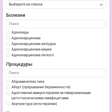
Болезни
Аденоиды
Аденокарцинома
Аденокарцинома желудка
Аденокарцинома кишки
Аденокарцинома легкого
Аденокарцинома матки
Процедуры
Аденома гипофиза
Аденома простаты
Аденома щитовидной железы
Абдоминопластика
Аденомиоз
Аборт (прерывание беременности)
Адентия
Адоптивная иммунотерапия активированными
Азооспермия
цитотоксическими лимфоцитами
Акне (угри)
Акупунктура (иглотерапия)
Алкоголизм
Аллерген-специфическая иммунотерапия (АСИТ)
Алкогольная депрессия