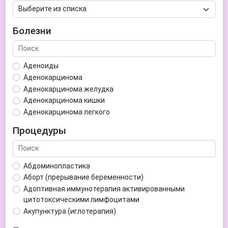
Болезни
Аденоиды
Аденокарцинома
Аденокарцинома желудка
Аденокарцинома кишки
Аденокарцинома легкого
Аденокарцинома матки
Процедуры
Аденома гипофиза
Аденома простаты
Аденома щитовидной железы
Абдоминопластика
Аденомиоз
Аборт (прерывание беременности)
Адентия
Адоптивная иммунотерапия активированными
Азооспермия
цитотоксическими лимфоцитами
Акне (угри)
Акупунктура (иглотерапия)
Алкоголизм
Аллерген-специфическая иммунотерапия (АСИТ)
Алкогольная депрессия