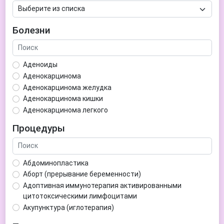
Болезни
Аденоиды
Аденокарцинома
Аденокарцинома желудка
Аденокарцинома кишки
Аденокарцинома легкого
Аденокарцинома матки
Процедуры
Аденома гипофиза
Аденома простаты
Аденома щитовидной железы
Абдоминопластика
Аденомиоз
Аборт (прерывание беременности)
Адентия
Адоптивная иммунотерапия активированными
Азооспермия
цитотоксическими лимфоцитами
Акне (угри)
Акупунктура (иглотерапия)
Алкоголизм
Аллерген-специфическая иммунотерапия (АСИТ)
Алкогольная депрессия