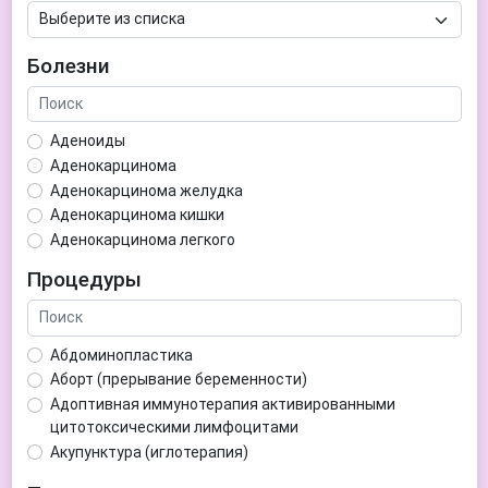
Болезни
Аденоиды
Аденокарцинома
Аденокарцинома желудка
Аденокарцинома кишки
Аденокарцинома легкого
Аденокарцинома матки
Процедуры
Аденома гипофиза
Аденома простаты
Аденома щитовидной железы
Абдоминопластика
Аденомиоз
Аборт (прерывание беременности)
Адентия
Адоптивная иммунотерапия активированными
Азооспермия
цитотоксическими лимфоцитами
Акне (угри)
Акупунктура (иглотерапия)
Алкоголизм
Аллерген-специфическая иммунотерапия (АСИТ)
Алкогольная депрессия