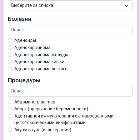
Болезни
Аденоиды
Аденокарцинома
Аденокарцинома желудка
Аденокарцинома кишки
Аденокарцинома легкого
Аденокарцинома матки
Процедуры
Аденома гипофиза
Аденома простаты
Аденома щитовидной железы
Абдоминопластика
Аденомиоз
Аборт (прерывание беременности)
Адентия
Адоптивная иммунотерапия активированными
Азооспермия
цитотоксическими лимфоцитами
Акне (угри)
Акупунктура (иглотерапия)
Алкоголизм
Аллерген-специфическая иммунотерапия (АСИТ)
Алкогольная депрессия