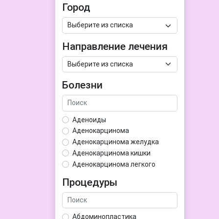
Город
Направление лечения
Болезни
Аденоиды
Аденокарцинома
Аденокарцинома желудка
Аденокарцинома кишки
Аденокарцинома легкого
Аденокарцинома матки
Процедуры
Аденома гипофиза
Аденома простаты
Аденома щитовидной железы
Абдоминопластика