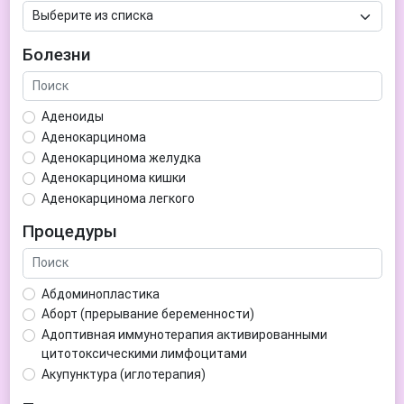
Болезни
Аденоиды
Аденокарцинома
Аденокарцинома желудка
Аденокарцинома кишки
Аденокарцинома легкого
Аденокарцинома матки
Процедуры
Аденома гипофиза
Аденома простаты
Аденома щитовидной железы
Абдоминопластика
Аденомиоз
Аборт (прерывание беременности)
Адентия
Адоптивная иммунотерапия активированными
Азооспермия
цитотоксическими лимфоцитами
Акне (угри)
Акупунктура (иглотерапия)
Алкоголизм
Аллерген-специфическая иммунотерапия (АСИТ)
Алкогольная депрессия