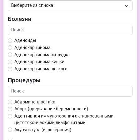
Болезни
Аденоиды
Аденокарцинома
Аденокарцинома желудка
Аденокарцинома кишки
Аденокарцинома легкого
Аденокарцинома матки
Процедуры
Аденома гипофиза
Аденома простаты
Аденома щитовидной железы
Абдоминопластика
Аденомиоз
Аборт (прерывание беременности)
Адентия
Адоптивная иммунотерапия активированными
Азооспермия
цитотоксическими лимфоцитами
Акне (угри)
Акупунктура (иглотерапия)
Алкоголизм
Аллерген-специфическая иммунотерапия (АСИТ)
Алкогольная депрессия