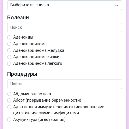
Болезни
Аденоиды
Аденокарцинома
Аденокарцинома желудка
Аденокарцинома кишки
Аденокарцинома легкого
Аденокарцинома матки
Процедуры
Аденома гипофиза
Аденома простаты
Аденома щитовидной железы
Абдоминопластика
Аденомиоз
Аборт (прерывание беременности)
Адентия
Адоптивная иммунотерапия активированными
Азооспермия
цитотоксическими лимфоцитами
Акне (угри)
Акупунктура (иглотерапия)
Алкоголизм
Аллерген-специфическая иммунотерапия (АСИТ)
Алкогольная депрессия