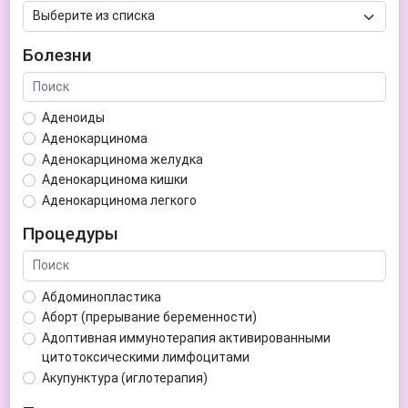
Болезни
Аденоиды
Аденокарцинома
Аденокарцинома желудка
Аденокарцинома кишки
Аденокарцинома легкого
Аденокарцинома матки
Процедуры
Аденома гипофиза
Аденома простаты
Аденома щитовидной железы
Абдоминопластика
Аденомиоз
Аборт (прерывание беременности)
Адентия
Адоптивная иммунотерапия активированными
Азооспермия
цитотоксическими лимфоцитами
Акне (угри)
Акупунктура (иглотерапия)
Алкоголизм
Аллерген-специфическая иммунотерапия (АСИТ)
Алкогольная депрессия