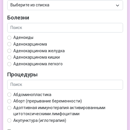
Болезни
Аденоиды
Аденокарцинома
Аденокарцинома желудка
Аденокарцинома кишки
Аденокарцинома легкого
Аденокарцинома матки
Процедуры
Аденома гипофиза
Аденома простаты
Аденома щитовидной железы
Абдоминопластика
Аденомиоз
Аборт (прерывание беременности)
Адентия
Адоптивная иммунотерапия активированными
Азооспермия
цитотоксическими лимфоцитами
Акне (угри)
Акупунктура (иглотерапия)
Алкоголизм
Аллерген-специфическая иммунотерапия (АСИТ)
Алкогольная депрессия