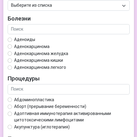
Болезни
Аденоиды
Аденокарцинома
Аденокарцинома желудка
Аденокарцинома кишки
Аденокарцинома легкого
Аденокарцинома матки
Процедуры
Аденома гипофиза
Аденома простаты
Аденома щитовидной железы
Абдоминопластика
Аденомиоз
Аборт (прерывание беременности)
Адентия
Адоптивная иммунотерапия активированными
Азооспермия
цитотоксическими лимфоцитами
Акне (угри)
Акупунктура (иглотерапия)
Алкоголизм
Аллерген-специфическая иммунотерапия (АСИТ)
Алкогольная депрессия