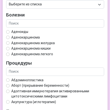
Болезни
Аденоиды
Аденокарцинома
Аденокарцинома желудка
Аденокарцинома кишки
Аденокарцинома легкого
Аденокарцинома матки
Процедуры
Аденома гипофиза
Аденома простаты
Аденома щитовидной железы
Абдоминопластика
Аденомиоз
Аборт (прерывание беременности)
Адентия
Адоптивная иммунотерапия активированными
Азооспермия
цитотоксическими лимфоцитами
Акне (угри)
Акупунктура (иглотерапия)
Алкоголизм
Аллерген-специфическая иммунотерапия (АСИТ)
Алкогольная депрессия