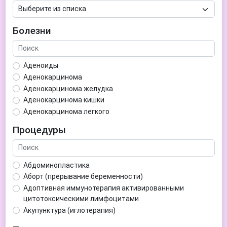
Болезни
Аденоиды
Аденокарцинома
Аденокарцинома желудка
Аденокарцинома кишки
Аденокарцинома легкого
Аденокарцинома матки
Процедуры
Аденома гипофиза
Аденома простаты
Аденома щитовидной железы
Абдоминопластика
Аденомиоз
Аборт (прерывание беременности)
Адентия
Адоптивная иммунотерапия активированными
Азооспермия
цитотоксическими лимфоцитами
Акне (угри)
Акупунктура (иглотерапия)
Алкоголизм
Аллерген-специфическая иммунотерапия (АСИТ)
Алкогольная депрессия