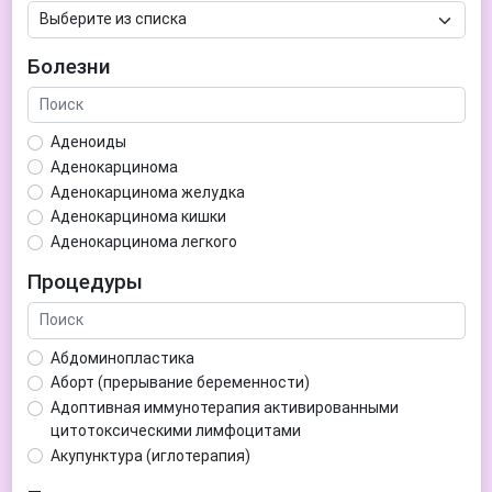
Болезни
Аденоиды
Аденокарцинома
Аденокарцинома желудка
Аденокарцинома кишки
Аденокарцинома легкого
Аденокарцинома матки
Процедуры
Аденома гипофиза
Аденома простаты
Аденома щитовидной железы
Абдоминопластика
Аденомиоз
Аборт (прерывание беременности)
Адентия
Адоптивная иммунотерапия активированными
Азооспермия
цитотоксическими лимфоцитами
Акне (угри)
Акупунктура (иглотерапия)
Алкоголизм
Аллерген-специфическая иммунотерапия (АСИТ)
Алкогольная депрессия