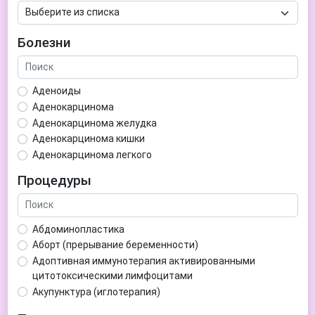
Болезни
Аденоиды
Аденокарцинома
Аденокарцинома желудка
Аденокарцинома кишки
Аденокарцинома легкого
Аденокарцинома матки
Процедуры
Аденома гипофиза
Аденома простаты
Аденома щитовидной железы
Абдоминопластика
Аденомиоз
Аборт (прерывание беременности)
Адентия
Адоптивная иммунотерапия активированными
Азооспермия
цитотоксическими лимфоцитами
Акне (угри)
Акупунктура (иглотерапия)
Алкоголизм
Аллерген-специфическая иммунотерапия (АСИТ)
Алкогольная депрессия