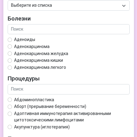
Болезни
Аденоиды
Аденокарцинома
Аденокарцинома желудка
Аденокарцинома кишки
Аденокарцинома легкого
Аденокарцинома матки
Процедуры
Аденома гипофиза
Аденома простаты
Аденома щитовидной железы
Абдоминопластика
Аденомиоз
Аборт (прерывание беременности)
Адентия
Адоптивная иммунотерапия активированными
Азооспермия
цитотоксическими лимфоцитами
Акне (угри)
Акупунктура (иглотерапия)
Алкоголизм
Аллерген-специфическая иммунотерапия (АСИТ)
Алкогольная депрессия