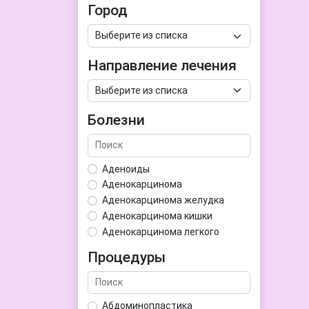
Город
Направление лечения
Болезни
Аденоиды
Аденокарцинома
Аденокарцинома желудка
Аденокарцинома кишки
Аденокарцинома легкого
Аденокарцинома матки
Процедуры
Аденома гипофиза
Аденома простаты
Аденома щитовидной железы
Абдоминопластика