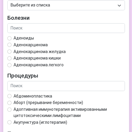
Болезни
Аденоиды
Аденокарцинома
Аденокарцинома желудка
Аденокарцинома кишки
Аденокарцинома легкого
Аденокарцинома матки
Процедуры
Аденома гипофиза
Аденома простаты
Аденома щитовидной железы
Абдоминопластика
Аденомиоз
Аборт (прерывание беременности)
Адентия
Адоптивная иммунотерапия активированными
Азооспермия
цитотоксическими лимфоцитами
Акне (угри)
Акупунктура (иглотерапия)
Алкоголизм
Аллерген-специфическая иммунотерапия (АСИТ)
Алкогольная депрессия