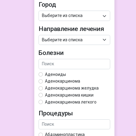
Город
Направление лечения
Болезни
Аденоиды
Аденокарцинома
Аденокарцинома желудка
Аденокарцинома кишки
Аденокарцинома легкого
Аденокарцинома матки
Процедуры
Аденома гипофиза
Аденома простаты
Аденома щитовидной железы
Абдоминопластика